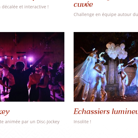
cuvée
décalée et interactive !
Challenge en équipe autour du
key
Echassiers lumine
te animée par un Disc-Jockey
Insolite !