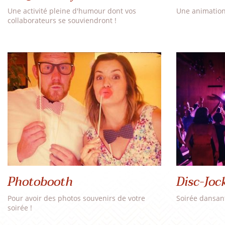
Une activité pleine d'humour dont vos
Une animation 
collaborateurs se souviendront !
Photobooth
Disc-Joc
Pour avoir des photos souvenirs de votre
Soirée dansan
soirée !