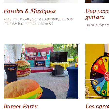
Paroles & Musiques
Duo acco
guitare
Venez faire swinguer vos collaborateurs et
stimuler leurs talents cachés !
Un duo dynami
!
Burger Party
Les carot