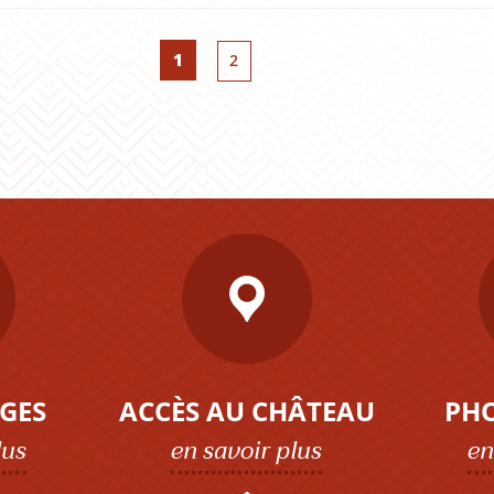
Page
1
Page
2
GES
ACCÈS AU CHÂTEAU
PH
lus
en savoir plus
en