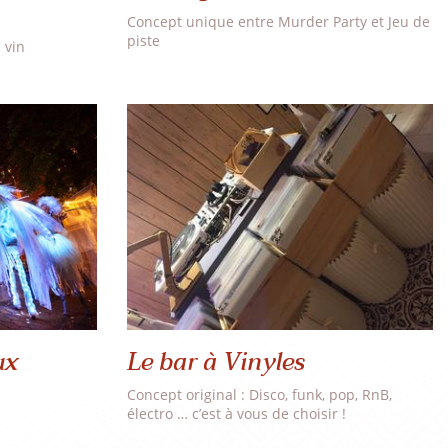
Concept unique entre Murder Party et Jeu de
piste
 vin
ux
Le bar à Vinyles
Concept original : Disco, funk, pop, RnB,
électro … c’est à vous de choisir !