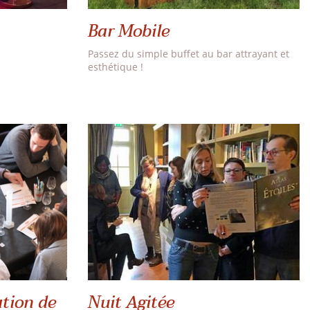
Bar Mobile
Passez du simple buffet au bar attrayant et
esthétique !
tion de
Nuit Agitée