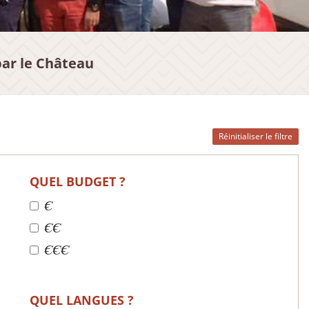
par le Château
Réinitialiser le filtre
QUEL BUDGET ?
€
€€
€€€
QUEL LANGUES ?