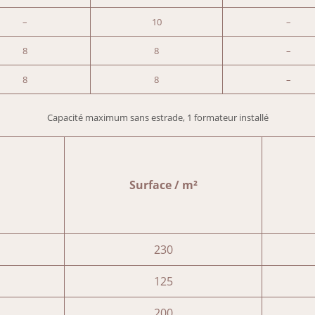
–
10
–
8
8
–
8
8
–
Capacité maximum sans estrade, 1 formateur installé
Surface / m²
230
125
200