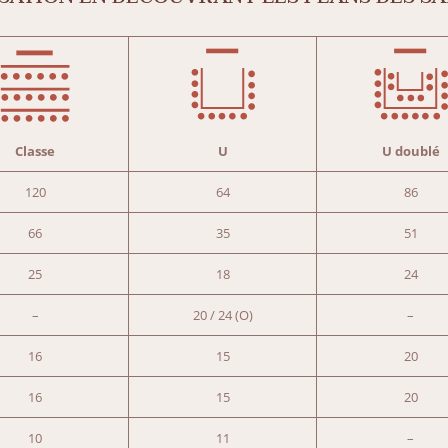
Classe
U
U doublé
120
64
86
66
35
51
25
18
24
–
20 / 24 (O)
–
16
15
20
16
15
20
10
11
–