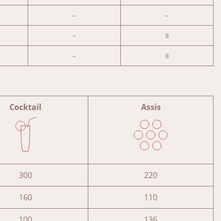
–
–
–
8
–
8
Cocktail
Assis
300
220
160
110
100
136