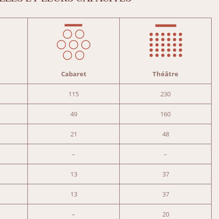
Cabaret
Théâtre
115
230
49
160
21
48
–
–
13
37
13
37
–
20