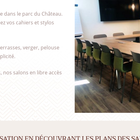
ge dans le parc du Château.
ez vos cahiers et stylos
terrasses, verger, pelouse
licité.
 nos salons en libre accès
SATION EN DÉCOUVRANT LES PLANS DES SA