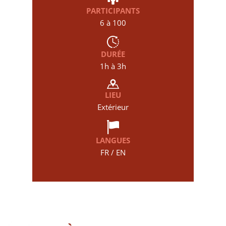
PARTICIPANTS
6 à 100
DURÉE
1h à 3h
LIEU
Extérieur
LANGUES
FR / EN