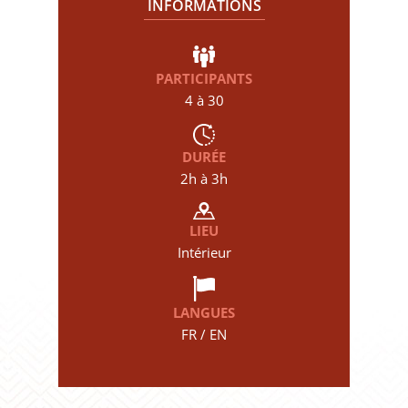
INFORMATIONS
PARTICIPANTS
4 à 30
DURÉE
2h à 3h
LIEU
Intérieur
LANGUES
FR / EN