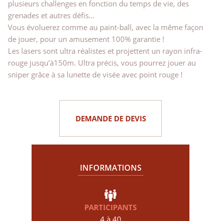
plusieurs challenges en fonction du temps de vie, des
grenades et autres défis…
Vous évoluerez comme au paint-ball, avec la même façon
de jouer, pour un amusement 100% garantie !
Les lasers sont ultra réalistes et projettent un rayon infra-
rouge jusqu’à150m. Ultra précis, vous pourrez jouer au
sniper grâce à sa lunette de visée avec point rouge !
DEMANDE DE DEVIS
INFORMATIONS
PARTICIPANTS
4 à 40