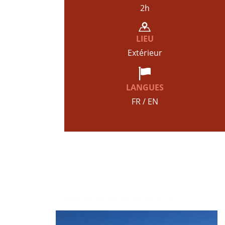
2h
LIEU
Extérieur
LANGUES
FR / EN