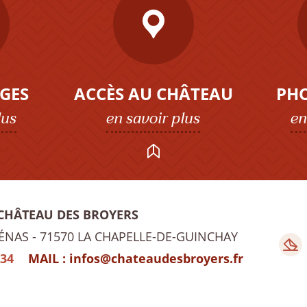
GES
ACCÈS AU CHÂTEAU
PH
lus
en savoir plus
en
 CHÂTEAU DES BROYERS
IÉNAS
71570 LA CHAPELLE-DE-GUINCHAY
 34
MAIL :
infos@chateaudesbroyers.fr