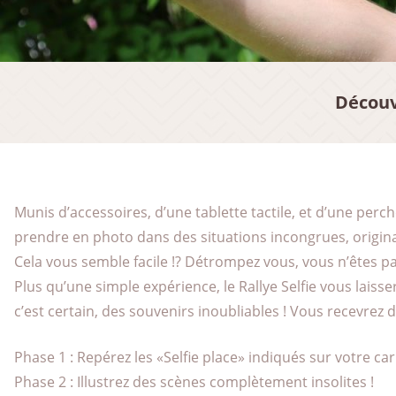
Découv
Munis d’accessoires, d’une tablette tactile, et d’une perc
prendre en photo dans des situations incongrues, original
Cela vous semble facile !? Détrompez vous, vous n’êtes p
Plus qu’une simple expérience, le Rallye Selfie vous laisse
c’est certain, des souvenirs inoubliables ! Vous recevrez
Phase 1 : Repérez les «Selfie place» indiqués sur votre car
Phase 2 : Illustrez des scènes complètement insolites !