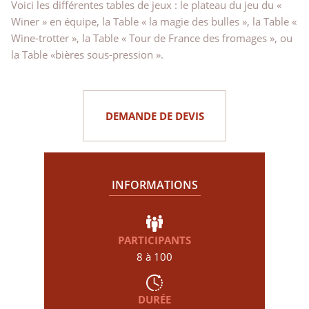
Voici les différentes tables de jeux : le plateau du jeu du «
Winer » en équipe, la Table « la magie des bulles », la Table «
Wine-trotter », la Table « Tour de France des fromages », ou
la Table «bières sous-pression ».
DEMANDE DE DEVIS
INFORMATIONS
PARTICIPANTS
8 à 100
DURÉE