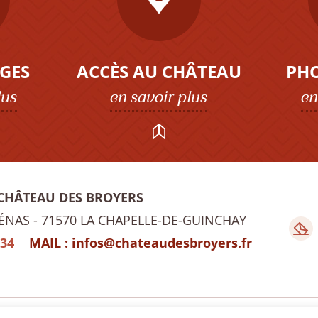
GES
ACCÈS AU CHÂTEAU
PH
lus
en savoir plus
en
 CHÂTEAU DES BROYERS
IÉNAS
71570 LA CHAPELLE-DE-GUINCHAY
 34
MAIL :
infos@chateaudesbroyers.fr