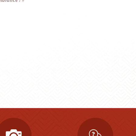
mbiance !
»