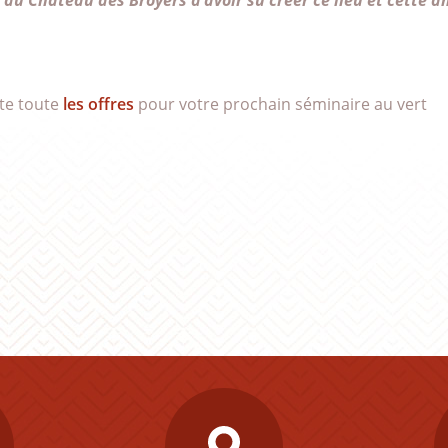
 du Château des Broyers d’avoir su créer ce lieu et cette a
ite toute
les offres
pour votre prochain séminaire au vert